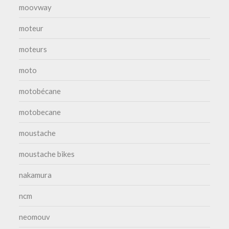
moovway
moteur
moteurs
moto
motobécane
motobecane
moustache
moustache bikes
nakamura
ncm
neomouv