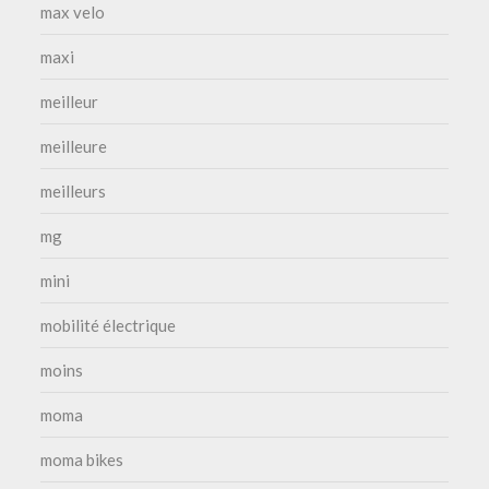
max velo
maxi
meilleur
meilleure
meilleurs
mg
mini
mobilité électrique
moins
moma
moma bikes