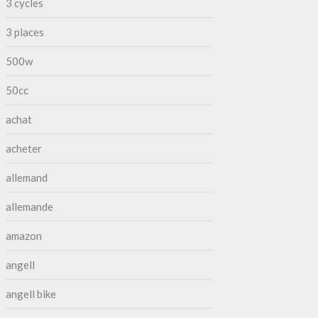
3 cycles
3 places
500w
50cc
achat
acheter
allemand
allemande
amazon
angell
angell bike