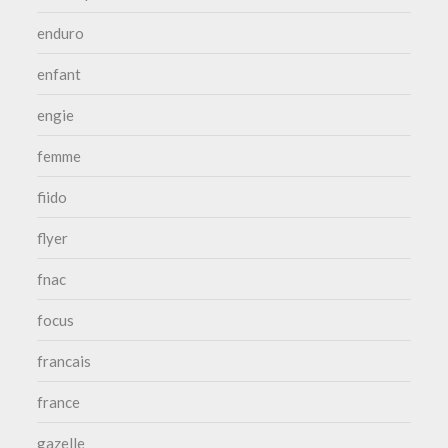
enduro
enfant
engie
femme
fiido
flyer
fnac
focus
francais
france
gazelle