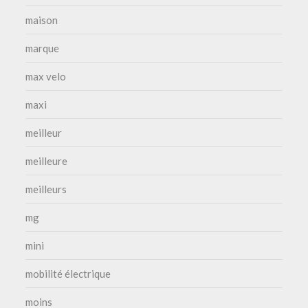
maison
marque
max velo
maxi
meilleur
meilleure
meilleurs
mg
mini
mobilité électrique
moins