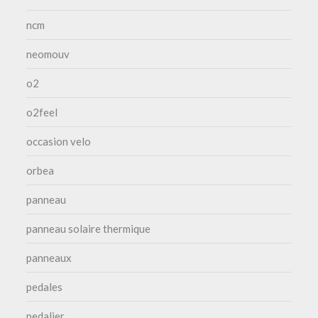
ncm
neomouv
o2
o2feel
occasion velo
orbea
panneau
panneau solaire thermique
panneaux
pedales
pedalier