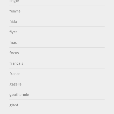
engie
femme
fiido
flyer
fnac
focus
francais
france
gazelle
geothermie
giant