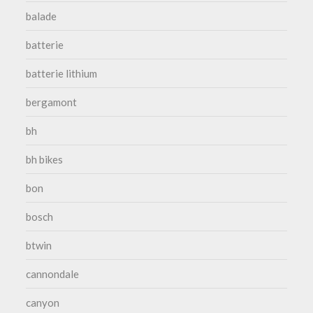
balade
batterie
batterie lithium
bergamont
bh
bh bikes
bon
bosch
btwin
cannondale
canyon