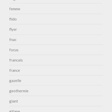
femme
fiido
flyer
fnac
focus
francais
france
gazelle
geothermie
giant
gitane