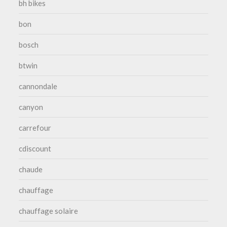
bh bikes
bon
bosch
btwin
cannondale
canyon
carrefour
cdiscount
chaude
chauffage
chauffage solaire