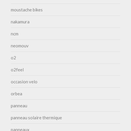
moustache bikes
nakamura
ncm
neomouv
o2
o2feel
occasion velo
orbea
panneau
panneau solaire thermique
panneaux