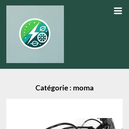
Skip
to
content
Catégorie :
moma