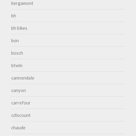
bergamont
bh
bh bikes
bon
bosch
btwin
cannondale
canyon
carrefour
cdiscount
chaude