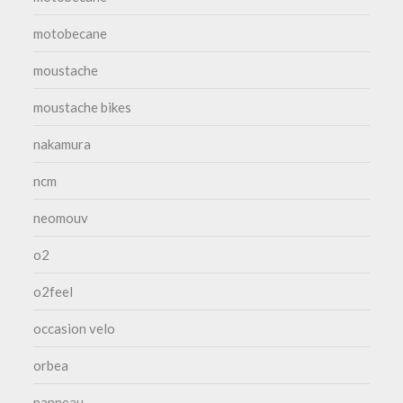
motobecane
moustache
moustache bikes
nakamura
ncm
neomouv
o2
o2feel
occasion velo
orbea
panneau