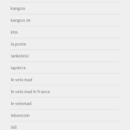
kangoo
kangoo ze
ktm
la poste
lankeleisi
lapierre
le velo mad
le velo mad in france
le velomad
leboncoin
lidl