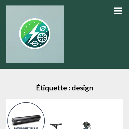
Skip
to
content
Étiquette :
design