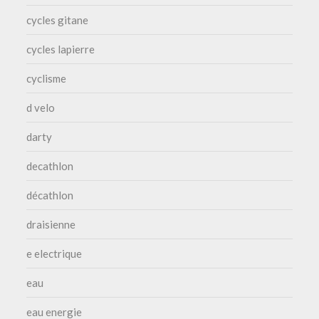
cycles gitane
cycles lapierre
cyclisme
d velo
darty
decathlon
décathlon
draisienne
e electrique
eau
eau energie