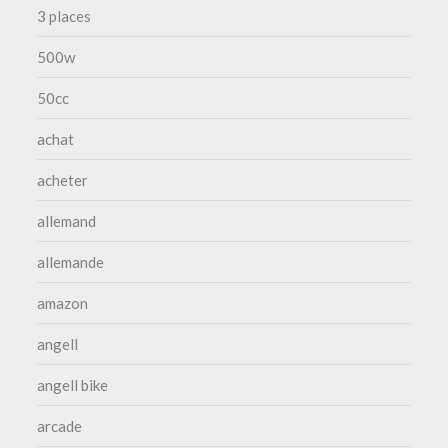
3 places
500w
50cc
achat
acheter
allemand
allemande
amazon
angell
angell bike
arcade