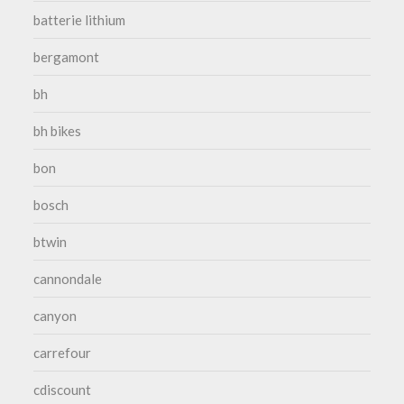
batterie lithium
bergamont
bh
bh bikes
bon
bosch
btwin
cannondale
canyon
carrefour
cdiscount