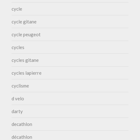
cycle
cycle gitane
cycle peugeot
cycles
cycles gitane
cycles lapierre
cyclisme
d velo
darty
decathlon
décathlon