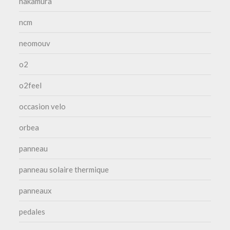
nakamura
ncm
neomouv
o2
o2feel
occasion velo
orbea
panneau
panneau solaire thermique
panneaux
pedales