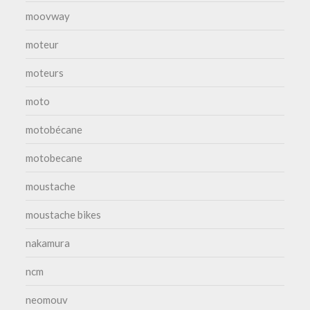
moovway
moteur
moteurs
moto
motobécane
motobecane
moustache
moustache bikes
nakamura
ncm
neomouv