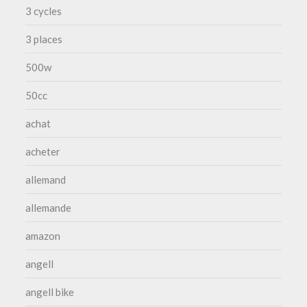
3 cycles
3 places
500w
50cc
achat
acheter
allemand
allemande
amazon
angell
angell bike