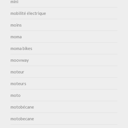
mini
mobilité électrique
moins
moma
moma bikes
moovway
moteur
moteurs
moto
motobécane
motobecane