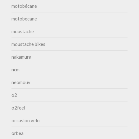
motobécane
motobecane
moustache
moustache bikes
nakamura
ncm
neomouv
o2
o2feel
occasion velo
orbea