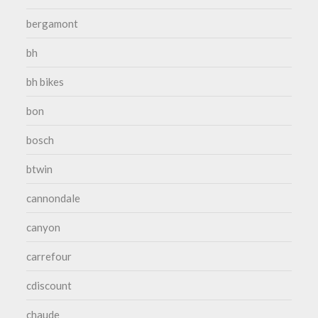
bergamont
bh
bh bikes
bon
bosch
btwin
cannondale
canyon
carrefour
cdiscount
chaude