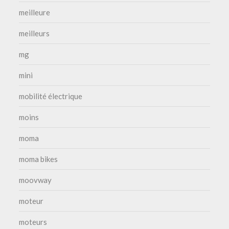
meilleure
meilleurs
mg
mini
mobilité électrique
moins
moma
moma bikes
moovway
moteur
moteurs