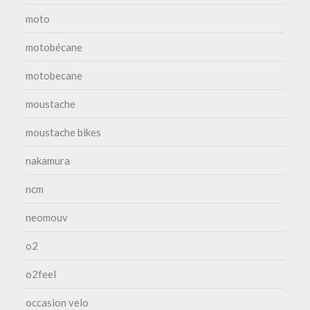
moto
motobécane
motobecane
moustache
moustache bikes
nakamura
ncm
neomouv
o2
o2feel
occasion velo