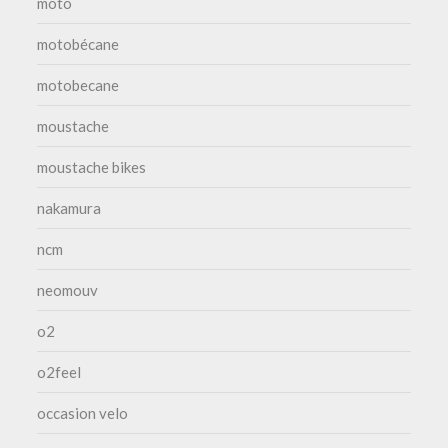
moto
motobécane
motobecane
moustache
moustache bikes
nakamura
ncm
neomouv
o2
o2feel
occasion velo