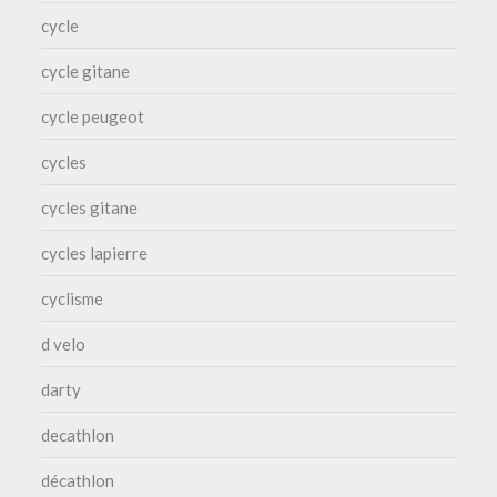
cycle
cycle gitane
cycle peugeot
cycles
cycles gitane
cycles lapierre
cyclisme
d velo
darty
decathlon
décathlon