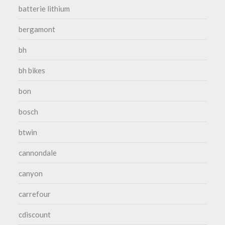
batterie lithium
bergamont
bh
bh bikes
bon
bosch
btwin
cannondale
canyon
carrefour
cdiscount