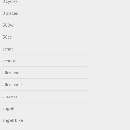
3 cycles
3 places
500w
50cc
achat
acheter
allemand
allemande
amazon
angell
angell bike