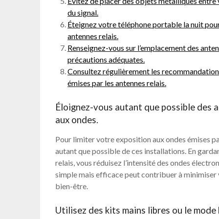
Évitez de placer des objets métalliques entre v
du signal.
Éteignez votre téléphone portable la nuit pou
antennes relais.
Renseignez-vous sur l’emplacement des antenn
précautions adéquates.
Consultez régulièrement les recommandations 
émises par les antennes relais.
Éloignez-vous autant que possible des an
aux ondes.
Pour limiter votre exposition aux ondes émises pa
autant que possible de ces installations. En garda
relais, vous réduisez l’intensité des ondes élect
simple mais efficace peut contribuer à minimiser 
bien-être.
Utilisez des kits mains libres ou le mod