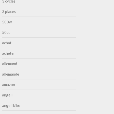
3 cycles
3 places
500w
50cc
achat
acheter
allemand
allemande
amazon
angell
angell bike