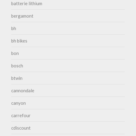
batterie lithium
bergamont
bh
bh bikes
bon
bosch
btwin
cannondale
canyon
carrefour
cdiscount