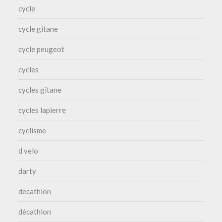
cycle
cycle gitane
cycle peugeot
cycles
cycles gitane
cycles lapierre
cyclisme
d velo
darty
decathlon
décathlon