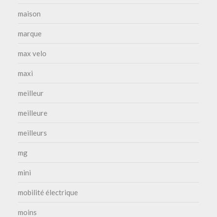
maison
marque
max velo
maxi
meilleur
meilleure
meilleurs
mg
mini
mobilité électrique
moins