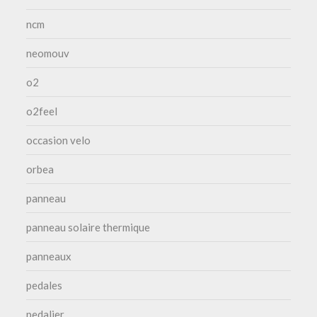
ncm
neomouv
o2
o2feel
occasion velo
orbea
panneau
panneau solaire thermique
panneaux
pedales
pedalier