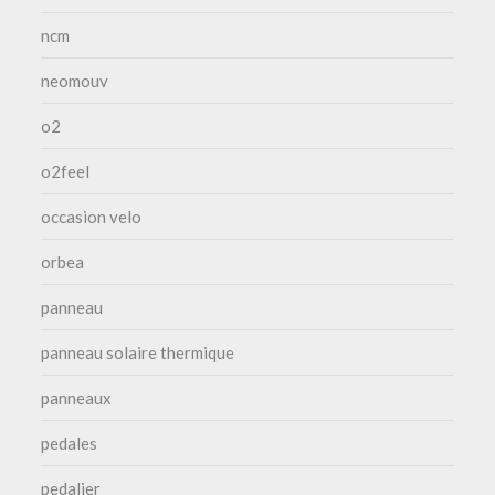
ncm
neomouv
o2
o2feel
occasion velo
orbea
panneau
panneau solaire thermique
panneaux
pedales
pedalier