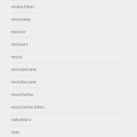
moma bikes
moovway
moteur
moteurs
moto
motobécane
motobecane
moustache
moustache bikes
nakamura
ncm