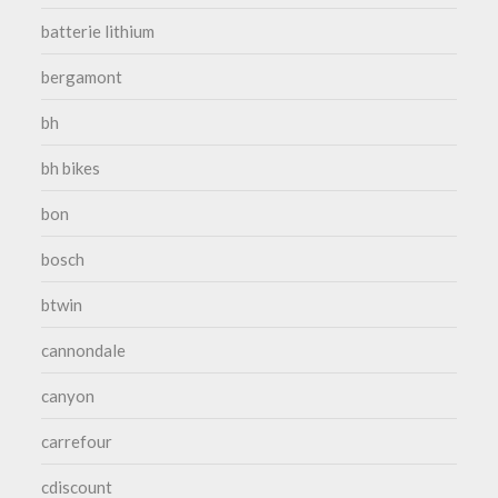
batterie lithium
bergamont
bh
bh bikes
bon
bosch
btwin
cannondale
canyon
carrefour
cdiscount