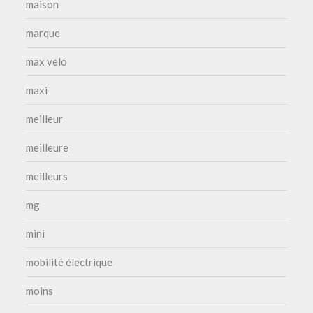
maison
marque
max velo
maxi
meilleur
meilleure
meilleurs
mg
mini
mobilité électrique
moins