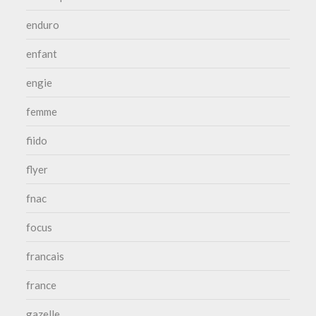
enduro
enfant
engie
femme
fiido
flyer
fnac
focus
francais
france
gazelle