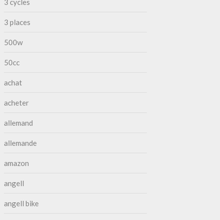
3 cycles
3 places
500w
50cc
achat
acheter
allemand
allemande
amazon
angell
angell bike