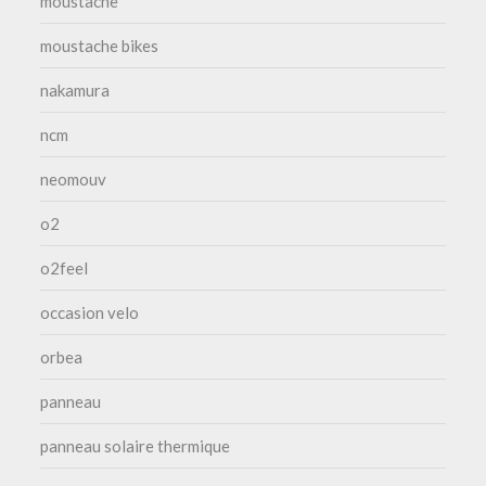
moustache
moustache bikes
nakamura
ncm
neomouv
o2
o2feel
occasion velo
orbea
panneau
panneau solaire thermique