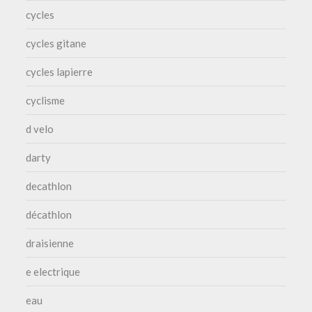
cycles
cycles gitane
cycles lapierre
cyclisme
d velo
darty
decathlon
décathlon
draisienne
e electrique
eau