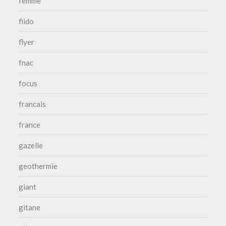
femme
fiido
flyer
fnac
focus
francais
france
gazelle
geothermie
giant
gitane