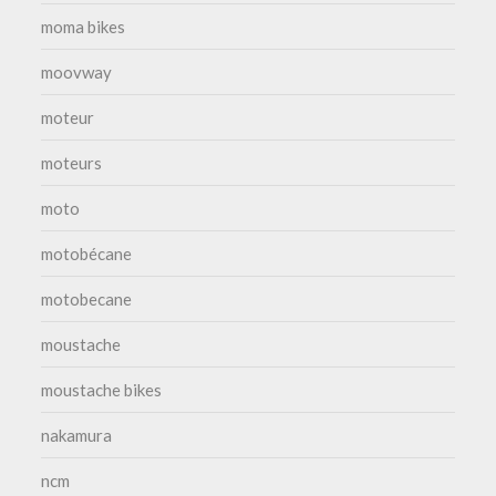
moma bikes
moovway
moteur
moteurs
moto
motobécane
motobecane
moustache
moustache bikes
nakamura
ncm