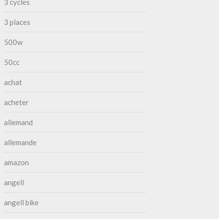
3 cycles
3 places
500w
50cc
achat
acheter
allemand
allemande
amazon
angell
angell bike