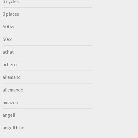
3 cycles
3 places
500w
50cc
achat
acheter
allemand
allemande
amazon
angell
angell bike