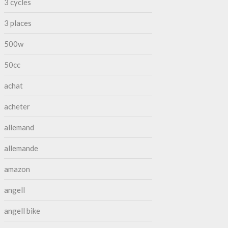
3 cycles
3 places
500w
50cc
achat
acheter
allemand
allemande
amazon
angell
angell bike