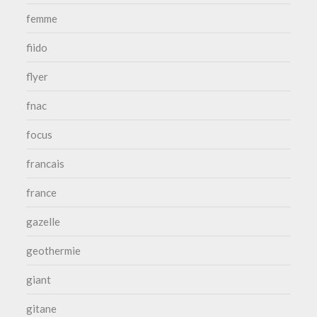
femme
fiido
flyer
fnac
focus
francais
france
gazelle
geothermie
giant
gitane