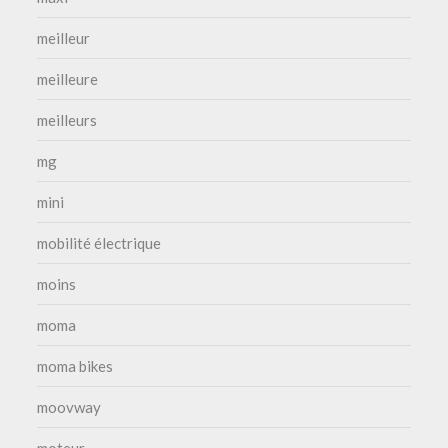
meilleur
meilleure
meilleurs
mg
mini
mobilité électrique
moins
moma
moma bikes
moovway
moteur