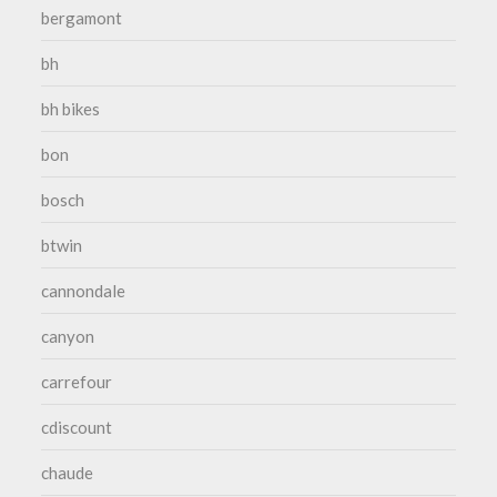
bergamont
bh
bh bikes
bon
bosch
btwin
cannondale
canyon
carrefour
cdiscount
chaude