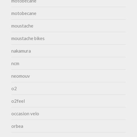
motobécane
motobecane
moustache
moustache bikes
nakamura
ncm
neomouv
o2
o2feel
occasion velo
orbea