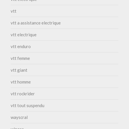
vtt
vtt a assistance electrique
vtt electrique
vtt enduro
vtt femme
vtt giant
vtt homme
vtt rockrider
vtt tout suspendu
wayscral