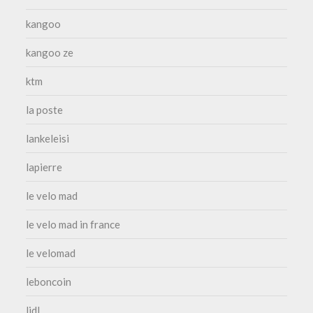
kangoo
kangoo ze
ktm
la poste
lankeleisi
lapierre
le velo mad
le velo mad in france
le velomad
leboncoin
lidl