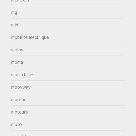
mg
mini
mobilité électrique
moins
moma
moma bikes
moovway
moteur
moteurs
moto