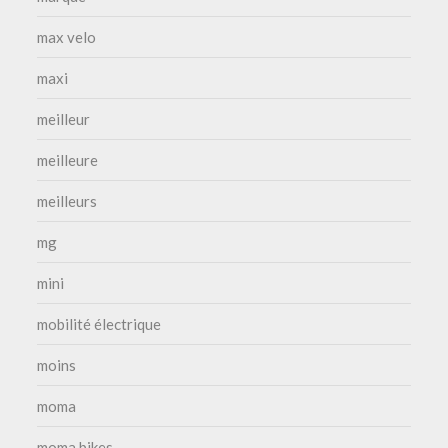
max velo
maxi
meilleur
meilleure
meilleurs
mg
mini
mobilité électrique
moins
moma
moma bikes