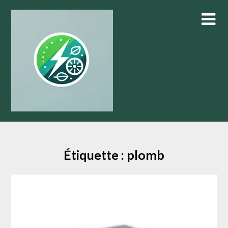
Skip
to
content
Étiquette :
plomb