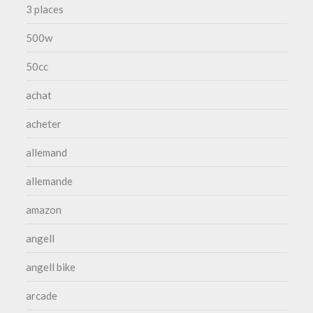
3 places
500w
50cc
achat
acheter
allemand
allemande
amazon
angell
angell bike
arcade