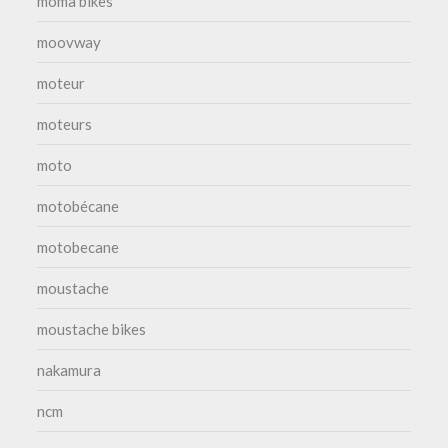
moma bikes
moovway
moteur
moteurs
moto
motobécane
motobecane
moustache
moustache bikes
nakamura
ncm