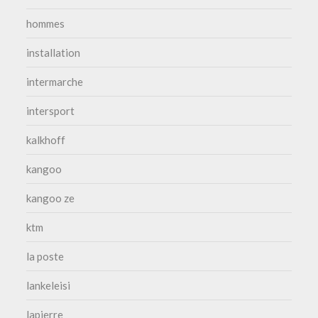
hommes
installation
intermarche
intersport
kalkhoff
kangoo
kangoo ze
ktm
la poste
lankeleisi
lapierre