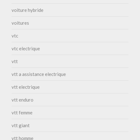
voiture hybride
voitures
vtc
vtc electrique
vtt
vtt a assistance electrique
vtt electrique
vtt enduro
vtt femme
vtt giant
vtt homme