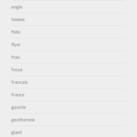
engie
femme
fiido
flyer
fnac
focus
francais
france
gazelle
geothermie
giant