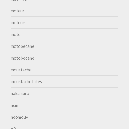
moteur
moteurs
moto
motobécane
motobecane
moustache
moustache bikes
nakamura
ncm
neomouv
o2