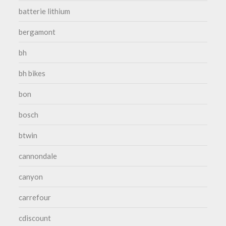
batterie lithium
bergamont
bh
bh bikes
bon
bosch
btwin
cannondale
canyon
carrefour
cdiscount