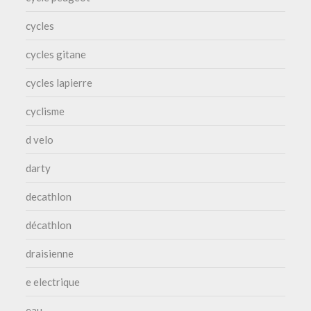
cycles
cycles gitane
cycles lapierre
cyclisme
d velo
darty
decathlon
décathlon
draisienne
e electrique
eau