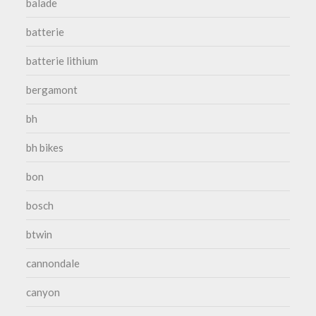
balade
batterie
batterie lithium
bergamont
bh
bh bikes
bon
bosch
btwin
cannondale
canyon