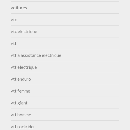
voitures
vtc
vtc electrique
vtt
vtt a assistance electrique
vtt electrique
vtt enduro
vtt femme
vtt giant
vtt homme
vtt rockrider