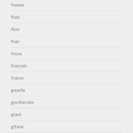
femme
fiido
flyer
fnac
focus
francais
france
gazelle
geothermie
giant
gitane