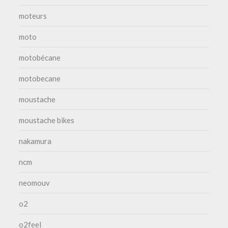
moteurs
moto
motobécane
motobecane
moustache
moustache bikes
nakamura
ncm
neomouv
o2
o2feel