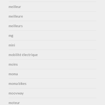
meilleur
meilleure
meilleurs
mg
mini
mobilité électrique
moins
moma
moma bikes
moovway
moteur