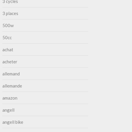
3 cycles
3 places
500w
50cc
achat
acheter
allemand
allemande
amazon
angell
angell bike