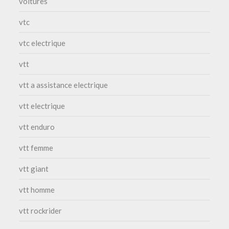
voitures
vtc
vtc electrique
vtt
vtt a assistance electrique
vtt electrique
vtt enduro
vtt femme
vtt giant
vtt homme
vtt rockrider