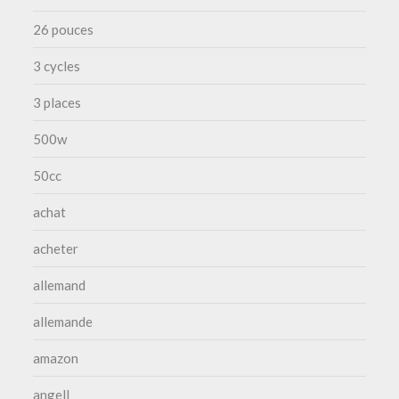
26 pouces
3 cycles
3 places
500w
50cc
achat
acheter
allemand
allemande
amazon
angell