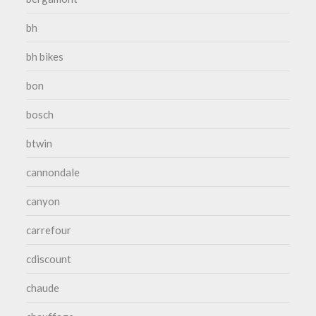
bh
bh bikes
bon
bosch
btwin
cannondale
canyon
carrefour
cdiscount
chaude