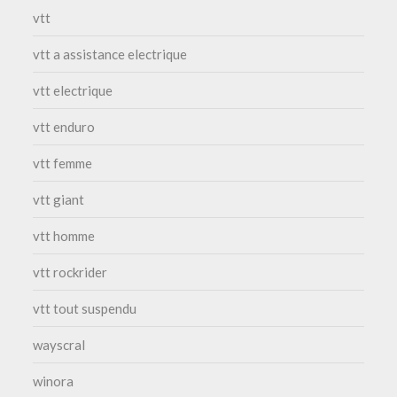
vtt
vtt a assistance electrique
vtt electrique
vtt enduro
vtt femme
vtt giant
vtt homme
vtt rockrider
vtt tout suspendu
wayscral
winora