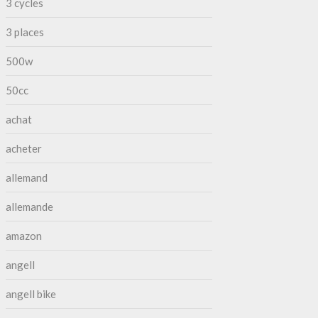
3 cycles
3 places
500w
50cc
achat
acheter
allemand
allemande
amazon
angell
angell bike