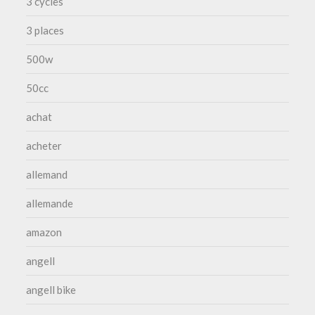
3 cycles
3 places
500w
50cc
achat
acheter
allemand
allemande
amazon
angell
angell bike