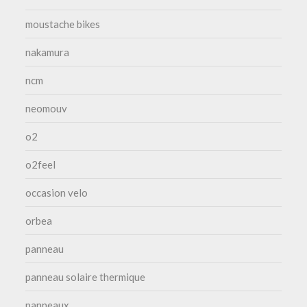
moustache bikes
nakamura
ncm
neomouv
o2
o2feel
occasion velo
orbea
panneau
panneau solaire thermique
panneaux