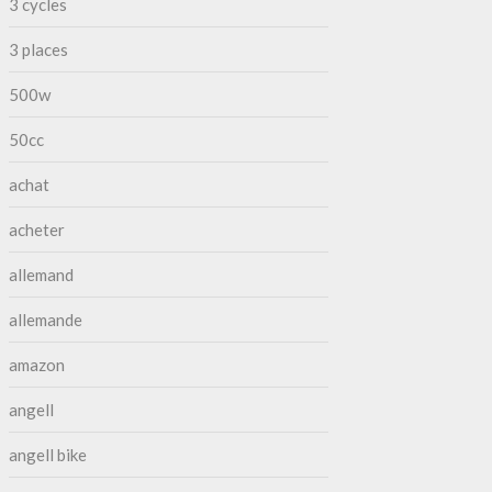
3 cycles
3 places
500w
50cc
achat
acheter
allemand
allemande
amazon
angell
angell bike