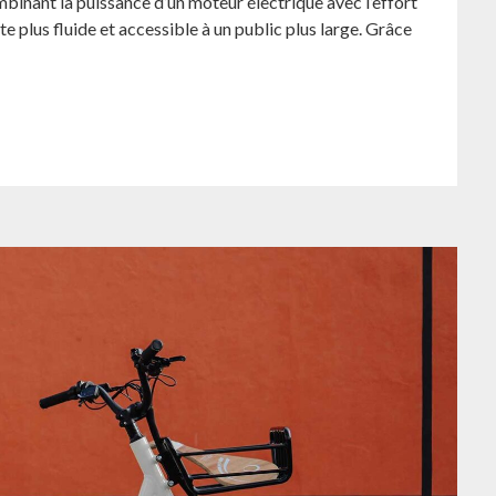
binant la puissance d’un moteur électrique avec l’effort
e plus fluide et accessible à un public plus large. Grâce