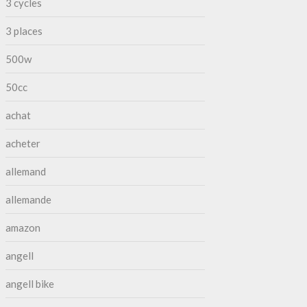
3 cycles
3 places
500w
50cc
achat
acheter
allemand
allemande
amazon
angell
angell bike