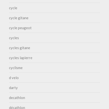
cycle
cycle gitane
cycle peugeot
cycles
cycles gitane
cycles lapierre
cyclisme
d velo
darty
decathlon
décathlon