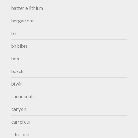
batterie lithium
bergamont
bh
bh bikes
bon
bosch
btwin
cannondale
canyon
carrefour
cdiscount