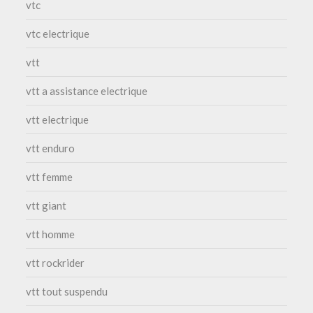
vtc
vtc electrique
vtt
vtt a assistance electrique
vtt electrique
vtt enduro
vtt femme
vtt giant
vtt homme
vtt rockrider
vtt tout suspendu