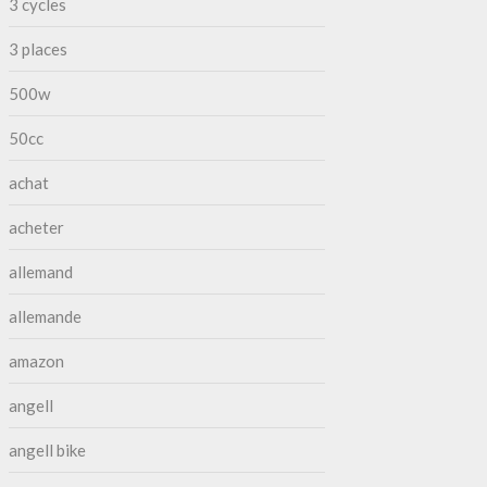
3 cycles
3 places
500w
50cc
achat
acheter
allemand
allemande
amazon
angell
angell bike